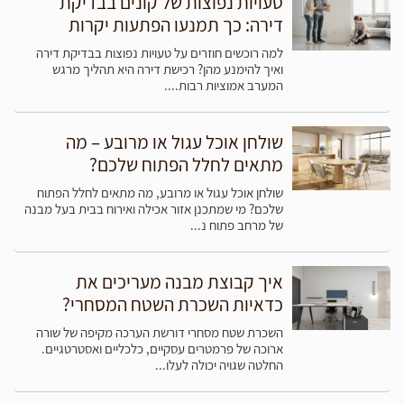
טעויות נפוצות של קונים בבדיקת
האינסטלציה הנוכחית יחסית מודרנית ובמצב טוב, ייתכן שתבחרו
דירה: כך תמנעו הפתעות יקרות
לטפל ולתחזק אותה. זה כרוך בבדיקת הצינורות לאיתור דליפות,
קורוזיה וסתימות, ולאחר מכן תיקון כל בעיה שנמצאה. תחזוקה
למה רוכשים חוזרים על טעויות נפוצות בבדיקת דירה
שוטפת, כגון ניקוי ניקוזים ווידוא איטום, יכולה להאריך את חיי
ואיך להימנע מהן? רכישת דירה היא תהליך מרגש
המערב אמוציות רבות....
המערכת הקיימת.
מצד שני, אם הצנרת מיושנת או פגומה באופן נרחב, החלפתה
שולחן אוכל עגול או מרובע – מה
עשויה להיות פרקטית יותר. זה כרוך בהסרת הצינורות הישנים
מתאים לחלל הפתוח שלכם?
והתקנת חדשים, מה שיכול לשפר את זרימת המים ולהפחית את
הסיכון לבעיות עתידיות.
מערכות אינסטלציה
חדשות עומדות גם
שולחן אוכל עגול או מרובע, מה מתאים לחלל הפתוח
שלכם? מי שמתכנן אזור אכילה ואירוח בבית בעל מבנה
בתקנים ובתקנות העדכניים, מה שמבטיח ביצועים ובטיחות טובים
של מרחב פתוח נ...
יותר. בין אם אתם מטפלים או מחליפים את הצנרת, חיוני לעבוד עם
אינסטלטור מקצועי כדי להבטיח שהעבודה תתבצע בצורה נכונה
ויעילה.
איך קבוצת מבנה מעריכים את
כדאיות השכרת השטח המסחרי?
כיצד מתקינים מחמם מים חדש?
השכרת שטח מסחרי דורשת הערכה מקיפה של שורה
ארוכה של פרמטרים עסקיים, כלכליים ואסטרטגיים.
התקנת מחמם מים חדש במסגרת שיפוץ משרד כוללת מספר
החלטה שגויה יכולה לעלו...
שלבים עיקריים. ראשית, יש לבחור את סוג החימום המתאים
לצרכים של המשרד שלכם. זה יכול להיות מחמם מים מיידי