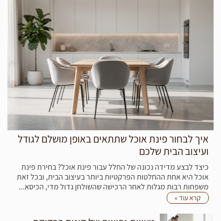
סימון מדויק חיוני כדי למנוע בעיות עתידיות כגון נזילות או גופי
תאורה לא מיושרים. זוהי משימה הדורשת דיוק ותשומת לב
לפרטים. על ידי ביצוע נכון, אתה מבטיח מעבר חלק לשלבי
האינסטלציה והשיפוץ הבאים.
איך לבחור פינת אוכל שתתאים באופן מושלם לגודל
ועיצוב הבית שלכם
מהן האפשרויות לטיפול בצנרת
כיצד לבצע מדידה נכונה של החלל עבור פינת אוכל? בחירת פינת
קיימת?
אוכל היא אחת ההחלטות הפרקטיות ביותר בעיצוב הבית, ובכל זאת
משפחות רבות מגלות לאחר הרכישה שהשולחן גדול מדי, הכיסא...
כאשר משפצים משרד, עומדות בפניכם שתי אפשרויות עיקריות
קרא עוד »
להתמודדות עם צנרת קיימת: טיפול או החלפה מלאה. אם מערכת