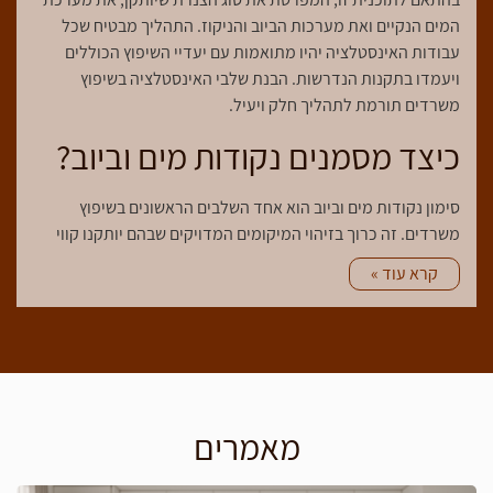
המים הנקיים ואת מערכות הביוב והניקוז. התהליך מבטיח שכל
עבודות האינסטלציה יהיו מתואמות עם יעדיי השיפוץ הכוללים
ויעמדו בתקנות הנדרשות. הבנת שלבי האינסטלציה בשיפוץ
משרדים תורמת לתהליך חלק ויעיל.
כיצד מסמנים נקודות מים וביוב?
סימון נקודות מים וביוב הוא אחד השלבים הראשונים בשיפוץ
משרדים. זה כרוך בזיהוי המיקומים המדויקים שבהם יותקנו קווי
אספקת המים והביוב. שלב זה הוא קריטי מכיוון שהוא מניח את
קרא עוד »
היסוד לכל מערכת האינסטלציה.
ראשית, עליך לעבוד בשיתוף פעולה הדוק עם התוכניות
האדריכליות שאושרו על ידי ועדת התכנון והבנייה המקומית.
תוכניות אלו מציינות היכן צריכות להיות ממוקמות כניסות המים,
יציאות וחיבורי הביוב. באמצעות תוכניות אלו, עליך לסמן פיזית את
הנקודות באתר. זה מבטיח שהתקנות האינסטלציה יתיישרו עם
מאמרים
העיצוב והפונקציונליות הכוללת של המשרד.