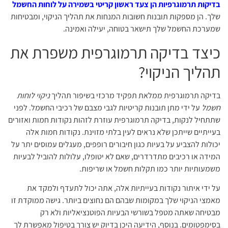
בדיקות תרמוגרפיות הן צעד ראשון קריטי בשמירה על לוחות החשמל
שלך. הן מספקות תובנות חשובות המנחות את תהליך הניקוי, ומבטיחות
שמערכת החשמל שלך תישאר בטוחה, יעילה ואמינה.
כיצד בדיקה תרמוגרפית משפרת את
תהליך הניקוי?
בדיקה תרמוגרפית ממלאת תפקיד מרכזי בשיפור תהליך
ניקוי לוחות
חשמל
על ידי מתן תובנות קריטיות לגבי מצבם של רכיבי החשמל. לפני
שתתחיל לנקות, בדיקה תרמוגרפית עוזרת לזהות נקודות חמות ואזורים
בעייתיים שייתכן שלא נראים לעין בלתי מזוינת. נקודות חמות אלה
יכולות להצביע על בעיות כגון חיבורים רופפים, מעגלים עמוסים יתר על
המידה או רכיבים מתדרדרים, שאם לא יטופלו, עלולות להוביל לבעיות
משמעותיות יותר כמו תקלות חשמל או שריפות.
על ידי איתור נקודות בעייתיות אלה, אתה יכול לתעדף ולמקד את
מאמצי הניקוי שלך במקומות שבהם הם נחוצים ביותר. גישה ממוקדת זו
מבטיחה שאתה מטפל בשורשי הבעיות הפוטנציאליות ולא רק
בסימפטומים. בנוסף, הידיעה היכן בדיוק יש צורך בטיפול מאפשרת לך