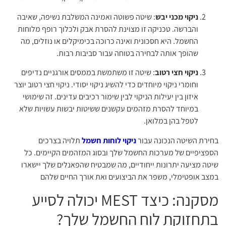
ניקוי מכני יבש
: שיטה פשוטה ואמינה המשלבת נשיפה, שאיבה
והברשה. טכניקה זו מצוינת להסרת אבק ולכלוך רופף מלוחות
החשמל. היא חסכונית ואינה כרוכה בכימיקלים או נוזלים, מה
שהופך אותה לבחירה בטוחה עבור סביבות רבות.
ניקוי חצי רטוב
: שיטה זו משתמשת בממסים אורגניים נדיפים
וחומרי ניקוי מיוחדים כדי להשיג ניקוי יסודי. ניקוי חצי רטוב יוצר
איזון בין יעילות הניקוי לבין שימור רכיבים עדינים. זה שימושי
במיוחד להסרת מזהמים עקשנים ששיטות יבשות עשויות שלא
לטפל בהן במלואן.
בחירת השיטה הנכונה עבור
ניקוי לוחות חשמל
תלויה בצרכים
הספציפיים של מערכות החשמל שלך ובסוג המזהמים הקיימים. כל
שיטה מציעה יתרונות ייחודיים, מה שמבטיח שהפאנלים שלך יישארו
במצב אופטימלי, משפר את הביצועים ואת אורך החיים שלהם
מסקנה: כיצד MEST יכולה לסייע
בתחזוקת לוח החשמל שלך?