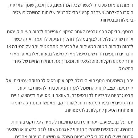
דימות תרמוגרפי, ניתן לאשר שכל המזהמים, כגון אבק, שומן ושאריות,
הוסרו בהצלחה. צעד זה קריטי כדי להבטיח שלוחות החשמל פועלים
ביעילות ובבטיחות.
בנוסף, בדיקה תרמוגרפית לאחר הניקוי מאפשרת לזהות בעיות קיימות
או חדשות שעלולות לצוץ במהלך תהליך הניקוי. לדוגמה, אתה עשוי
לזהות נקודות חמות המעידות על רכיבים מתחממים יתר על המידה או
חיבורים רופפים הדורשים טיפול מיידי. טיפול בבעיות אלו באופן מיידי
עוזר למנוע תקלות פוטנציאליות ומאריך את תוחלת החיים של ציוד
החשמל.
יתרון משמעותי נוסף הוא היכולת לקבוע קו בסיס לתחזוקה עתידית. על
ידי תיעוד מצב לוחות החשמל לאחר הניקוי, ניתן להשוות בדיקות
תרמוגרפיות עתידיות לקו בסיס זה. השוואה זו מסייעת בזיהוי שינויים
הדרגתיים או בעיות מתעוררות לאורך זמן, ומאפשרת תחזוקה יזומה
והפחתת הסיכון לתקלות בלתי צפויות.
יתר על כן, ביצוע בדיקה זו מדגים מחויבות לשמירה על תקני בטיחות
גבוהים. זה מבטיח שתהליך הניקוי לא גרם בשוגג לנזק כלשהו או השאיר
סכנות שעלולות להוביל לשריפות חשמל או חששות בטיחות אחרים.