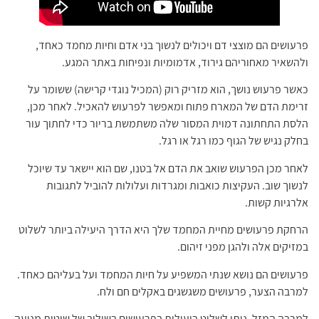
עושים הם מוצצי דם ויכולים לנשוך בני אדם וחיות מחמד כאחד,
השאיר מאחוריהם גירוד, אדמומיות ונפיחות באתר המגע.
שר פרעוש נושך, הוא מזריק רוק (המכיל נוגדי קרישה) ששומר על
רימת הדם של המארח פתוח ומאפשר לפרעוש להאכיל. לאחר מכן,
לסת התחתונה דמוית המסור שלה משתמשת בריור כדי לחתוך עור
לק נגיש של הגוף כמו רגל או רגל.
חר מכן הפרעוש שואב את הדם אל בטנו, שם הוא יישאר עד שיוכל
שוך שוב. העקיצות כואבות ומגרדות ועלולות להוביל לתגובות
רגיות קשות.
רחקת פרעושים מחיית המחמד שלך היא הדרך היעילה ביותר לשלוט
זיקים אלה ולהגן מפני זיהום.
רעושים הם נושא שנתי המשפיע על חיות המחמד ועל בעליהם כאחד.
מרבה הצער, פרעושים משגשגים באקלים חם ולח.
רבה המזל, ניתן לשלוט ביעילות בפרעושים בשילוב של שיטות מניעה