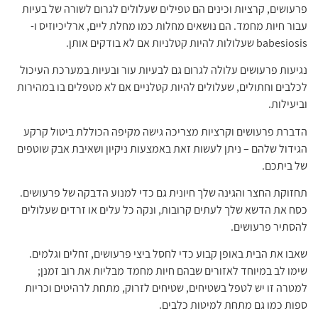
עושים, קרציות וכינים הם טפילים שעלולים לגרום לשורה של בעיות
ור חיות מחמד. הם נושאים מחלות כמו מחלת ליים, ארליכיוזיס ו-
babes שעלולות להיות קטלניות אם לא בודקים אותן.
יעות פרעושים עלולה לגרום גם לבעיות עור ובעיות במערכת העיכול
לבים וחתולים, שעלולים להיות קטלניים אם לא מטפלים בו במהירות
יעילות.
דברת פרעושים וקרציות מצריכה גישה מקיפה הכוללת ביטול קרקע
ידול שלהם – ניתן לעשות זאת באמצעות ניקיון ושאיבת אבק שוטפים
ל ביתכם.
זוקת החצר והגינה שלך חיונית גם כדי למנוע הדבקה של פרעושים.
ח את הדשא שלך לעתים קרובות, ונקה כל עלים או זרדים שעלולים
הסתיר פרעושים.
בו את הבית באופן קבוע כדי לחסל ביצי פרעושים, זחלים וגלמים.
מו לב במיוחד לאזורים שבהם חיות מחמד מבליות את רוב זמנן;
טרה זו יש לטפל בשטיחים, שטיחים לזרוק, מתחת לרהיטים וכריות
ות כמו גם מתחת למיטות כלבים.