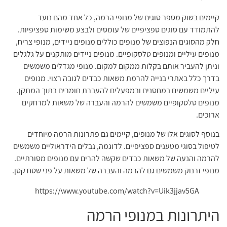
קיימים בשוק מספר סוגים של מנופי הרמה, כל אחד מהם נועד
להתמודד עם סוגים ספציפיים של עומסים ולבצע משימות ספציפיות.
חלק מהסוגים הנפוצים של מנופים כוללים מנופים ניידים, מנופי צריח,
מנופים עיליים ומנופים טלסקופיים. מנופים ניידים מותקנים על גלגלים
וניתן להעביר אותם בקלות ממקום למקום. מנופי מגדלים משמשים
בדרך כלל באתרי בנייה להרמת משאות כבדים לגובה רצוי. מנופים
עיליים משמשים במחסנים ובמפעלים להעברת חומרים בתוך המתקן.
מנופים טלסקופיים משמשים להרמה והעברה של משאות למרחקים
ארוכים.
בנוסף לסוגים אלו של מנופים, קיימים גם פתרונות הרמה מיוחדים
לטיפול בסוגי מטענים ספציפיים. לדוגמה, גבלים הידראוליים משמשים
להרמה והנעה של משאות כבדים שקשה להרים עם מנופים מסורתיים.
מנופי זרנוק משמשים גם להרמה והעברה של משאות על פני שטח קטן.
https://www.youtube.com/watch?v=Uik3jjav5GA
היתרונות במנופי הרמה