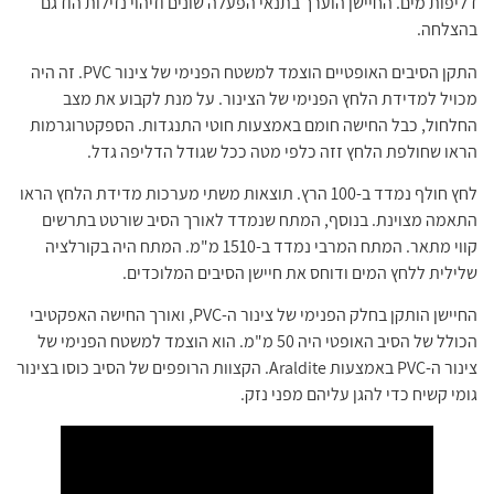
דליפות מים. החיישן הוערך בתנאי הפעלה שונים וזיהוי נזילות הודגם
בהצלחה.
התקן הסיבים האופטיים הוצמד למשטח הפנימי של צינור PVC. זה היה
מכויל למדידת הלחץ הפנימי של הצינור. על מנת לקבוע את מצב
החלחול, כבל החישה חומם באמצעות חוטי התנגדות. הספקטרוגרמות
הראו שחולפת הלחץ זזה כלפי מטה ככל שגודל הדליפה גדל.
לחץ חולף נמדד ב-100 הרץ. תוצאות משתי מערכות מדידת הלחץ הראו
התאמה מצוינת. בנוסף, המתח שנמדד לאורך הסיב שורטט בתרשים
קווי מתאר. המתח המרבי נמדד ב-1510 מ"מ. המתח היה בקורלציה
שלילית ללחץ המים ודוחס את חיישן הסיבים המלוכדים.
החיישן הותקן בחלק הפנימי של צינור ה-PVC, ואורך החישה האפקטיבי
הכולל של הסיב האופטי היה 50 מ"מ. הוא הוצמד למשטח הפנימי של
צינור ה-PVC באמצעות Araldite. הקצוות הרופפים של הסיב כוסו בצינור
גומי קשיח כדי להגן עליהם מפני נזק.