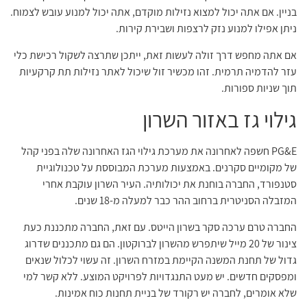
בניין. אם אתה יכול למצוא נזילות מוקדם, אתה יכול למנוע עובש לצמוח.
ניתן אפילו למנוע נזק לרצפות ושבירת קירות.
אם אתה מחפש דרך זולה לעשות זאת, ייתכן שתרצה לשקול רכישת כלי
עזר להדמיה תרמית. זהו מכשיר זול שיכול לאתר נזילות תת קרקעיות
תוך שניות ספורות.
גילוי גז באזור השרון
PG&E חשפה לאחרונה את מערכת גילוי הגז האחרונה שלה בפני קהל
של מקומיים סקרנים. באמצעות מערכת המבוססת על טכנולוגיית
סטנפורד, החברה בוחנת את יכולותיה. העיר השרון עוקבת אחרי
המזבלה הסניטרית ברחוב ההר כבר למעלה מ-18 שנים.
החברה טרם ערכה סקר בשרון הייטס. עם זאת, החברה מתכננת כעת
צינור של 20 מייל שיתפרש מהשרון לברוקטון. הם גם מתכננים שדרוג
גדול של תחנת המשנה הקיימת במזרח השרון. זה עשוי לכלול שנאים
ומפסקים חדשים. יש מעט התנגדויות לפרויקט המוצע. ללא קשר למי
שלא אומרים, לחברה יש רקורד של בניית תחנות כוח אמינות.