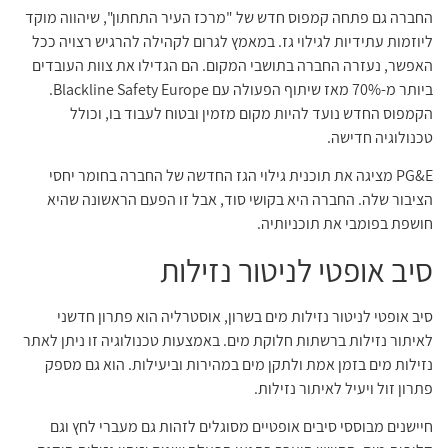
החברה גם פתחה קמפוס חדש של "מרכז העיר התחתון", שיהווה מוקד
ליוזמות עתידיות לגילוי גז. במאמץ לגרום לקהילה להרגיש רצויה ככל
האפשר, נעזרה החברה בתושבי המקום. הם הגדילו את צוות העובדים
ביותר מ-70% מאז שיתוף הפעולה עם Blackline Safety Europe.
הקמפוס החדש נועד להיות מקום מזמין ובטוח לעבוד בו, וכולל
טכנולוגיה חדישה.
PG&E מציגה את תוכנית גילוי הגז החדשה של החברה בחומר יחסי
הציבור שלה. החברה היא בקושי סוד, אבל זו הפעם הראשונה שהיא
חושפת בפומבי את תוכניותיה.
סיב אופטי לניטור נזילות
סיב אופטי לניטור נזילות מים בשרון, אוסטרליה הוא פתרון חדשני
לאיתור נזילות ברשתות חלוקת מים. באמצעות טכנולוגיה זו ניתן לאתר
נזילות מים בזמן אמת ולתקן מים במהירות וביעילות. הוא גם מספק
פתרון זול ויעיל לאיתור נזילות.
חיישנים מבוססי סיבים אופטיים מסוגלים לזהות גם מעברי לחץ וגם