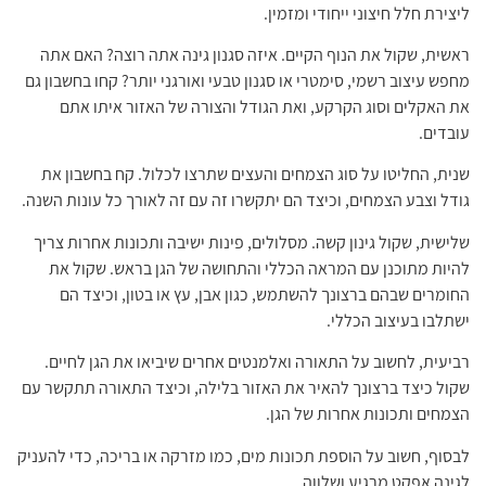
ליצירת חלל חיצוני ייחודי ומזמין.
ראשית, שקול את הנוף הקיים. איזה סגנון גינה אתה רוצה? האם אתה
מחפש עיצוב רשמי, סימטרי או סגנון טבעי ואורגני יותר? קחו בחשבון גם
את האקלים וסוג הקרקע, ואת הגודל והצורה של האזור איתו אתם
עובדים.
שנית, החליטו על סוג הצמחים והעצים שתרצו לכלול. קח בחשבון את
גודל וצבע הצמחים, וכיצד הם יתקשרו זה עם זה לאורך כל עונות השנה.
שלישית, שקול גינון קשה. מסלולים, פינות ישיבה ותכונות אחרות צריך
להיות מתוכנן עם המראה הכללי והתחושה של הגן בראש. שקול את
החומרים שבהם ברצונך להשתמש, כגון אבן, עץ או בטון, וכיצד הם
ישתלבו בעיצוב הכללי.
רביעית, לחשוב על התאורה ואלמנטים אחרים שיביאו את הגן לחיים.
שקול כיצד ברצונך להאיר את האזור בלילה, וכיצד התאורה תתקשר עם
הצמחים ותכונות אחרות של הגן.
לבסוף, חשוב על הוספת תכונות מים, כמו מזרקה או בריכה, כדי להעניק
לגינה אפקט מרגיע ושלווה.