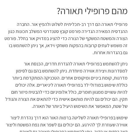
למסדרונות ויצירת אווירה מיוחדת. ניתן להשתמש בהם גם לסימון
מדרגות, קומת ביניים ומיקומים אחרים. הטכניקה המתקדמת ביותר
כוללת שימוש במודולי לד בפרופילי תאורה ליניאריים. אלה יכולים
להיות עשויים ממגוון חומרים, כולל אלומיניום כדי להבטיח פיזור חום
תקין. הם יכולים גם להיות מותאם אישית כדי להתאים את הצורה והגודל
של שטח, המאפשר את השימוש היעיל ביותר של תאורה.
שימוש בפרופילי תאורה לשליטה ברמות האור הוא דרך נהדרת ליצור
אווירה שעוזרת לך להירגע. הם יכולים גם לשפר את נפח המשטח וליצור
קצב בחזית או בקיר. ניתן להשתמש בפרופילי תאורה גם ליצירת
אפקטים של תאורה מעניינים, מקוריים ומפתיעים.
פרופילי תאורה
אלה
יכולים לעזור לכם להביא אור למקומות שאולי לא חשבתם שאפשר, כמו
במסדרון או במדרגות.
פרופילי האור הם מרקמים 1 ד המייצגים את עוצמת האור. אמנם הם לא
קבצי מרקם, אך הם אופציה מושלמת לעיצוב האור בצורה הנכונה.
בנוסף לשימוש בפרופיל, ניתן גם לייבא פרופיל אור, באמצעות גרירה
ושחרור או תפריט הקשר. בעת שימוש בפרופיל, חשוב לוודא שאתה בוחר
את ערך עוצמת האור המתאים.