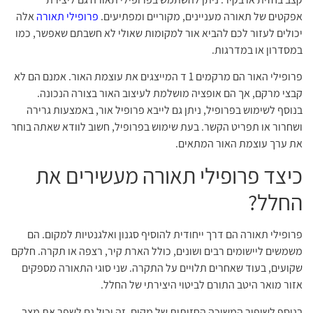
כיצד פרופילי תאורה מעשירים את
החלל?
פרופילי תאורה הם דרך ייחודית להוסיף סגנון ואלגנטיות למקום. הם
משמשים ליישומים רבים ושונים, כולל הארת קיר, רצפה או תקרה. חלקם
שקועים, בעוד שאחרים תלויים על התקרה. שני סוגי התאורה מספקים
אזור מואר היטב התורם לביטוי היצירתי של החלל.
בנוסף לשיפור המשיכה החזותית של מקום, זה יכול גם לשפר את מצב
הרוח של העובדים. לדוגמה, תאורה כחולה וקשה יכולה להשפיע לרעה
על המקצבים היומיים, ויכולה להפחית את מצב הרוח, הפרודוקטיביות
והיצירתיות של העובדים. מסיבה זו, תאורה חשובה לסביבות מקום
העבודה, מכיוון שהיא יכולה להשפיע על עבודת הצוות ועל חייו האישיים.
הסוגים השונים של פרופילי תאורה
ישנם מספר סוגים של פרופילי תאורה זמינים בשוק. אלה משמשים
בעיצוב פנים להגדרת חדרים, הבאת אור למסדרונות ויצירת