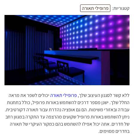
קטגוריות:
פרופילי תאורה
ללא קשר לסגנון העיצוב שלך,
פרופילי תאורה
יכולים לשפר את מראה
החלל שלך. ישנן מספר דרכים להשתמש באורות פרופיל, כולל בתחנות
עבודה ובאזורי משימות. הם גם אופציה נהדרת עבור תאורה דקורטיבית.
ניתן להשתמש באורות פרופיל שקועים מהרצפה עד התקרה במגוון רחב
של חדרים. אתה יכול אפילו להשתמש בהם כמקור העיקרי של תאורה
בחדרים מסוימים.
מהם פרופילי תאורה?
פרופילי תאורה הם דרך רב-תכליתית לשלוט ולהפיץ אור. החברה
ההנדסית המאירה הגדירה פורמט קובץ סטנדרטי המשלב תכונות כגון
הצורה והמשטח המשקף של הנורה כדי להציג במדויק אור בחלל. פורמט
זה משמש לעתים קרובות בהפקות משחקי וידאו, אך ניתן להשתמש בו
גם בהגדרות אחרות.
ניתן להשתמש בפרופילי תאורה להגדרת חדרים, הכנסת אור