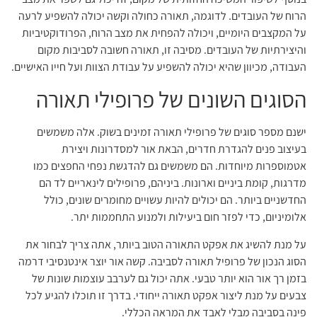
אטמוספרות מיוחדות. הם משמשים גם להדגשת נפחי החפצים כמו
מדרגות, קומת ביניים וארונות. ביניהם, פרופילים לינאריים לד הם
החדשניים ביותר. הם יכולים להיות עשויים מחומרים שונים, כולל
אלומיניום, כדי לפזר חום ביעילות ולמנוע התחממות יתר.
על מנת להשיג את אפקט התאורה הטוב ביותר, אתה צריך לבחור את
הסוג הנכון של פרופיל תאורה לסביבה. קשה אור יוצר אינטנסיבי דרמה
בזמן רך אור הוא יותר טבעי. אתה יכול גם לערבב עוצמות שונות של
צבעים על מנת ליצור אפקט תאורה ייחודי. בדרך זו תוכלו להגיע לכל
פינה בסביבה מבלי לאבד את המראה הכללי.
תאורה לינארית היא אחת האפשרויות הטובות ביותר אם ברצונך להאיר
מבנים מבלי להראות אותם. ניתן להשתמש בהם בתוך הבית או בחוץ והם
אידיאליים גם להתערבויות לא פולשניות. פרופילי תאורה שקועים הם גם
אפשרות טובה, מכיוון שהם כמעט בלתי נראים כאשר אינם מוארים.
באופן דומה, פרופילי גבס יכולים לעזור בשיפור פנים החדר.